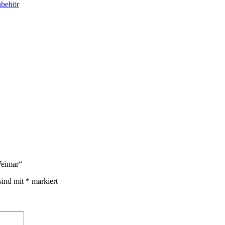
behör
Weimar“
sind mit
*
markiert