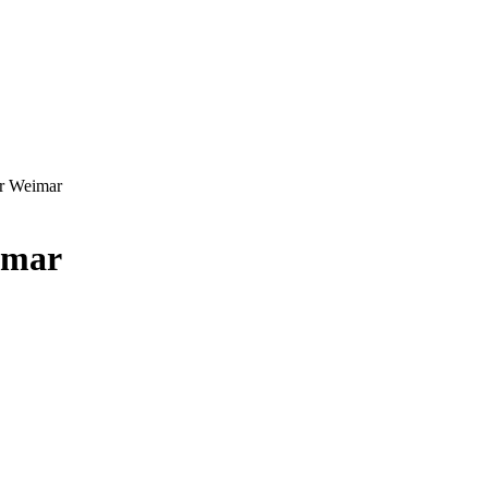
ür Weimar
imar