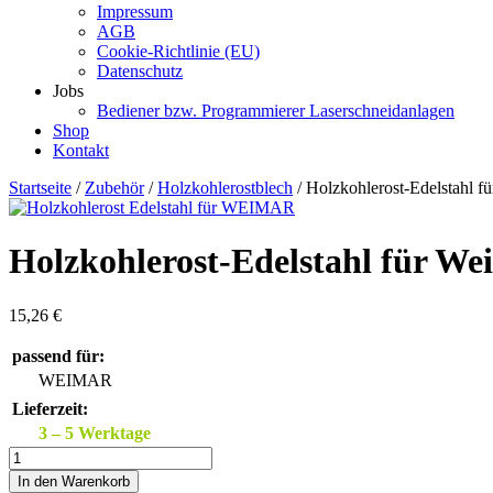
Impressum
AGB
Cookie-Richtlinie (EU)
Datenschutz
Jobs
Bediener bzw. Programmierer Laserschneidanlagen
Shop
Kontakt
Startseite
/
Zubehör
/
Holzkohlerostblech
/ Holzkohlerost-Edelstahl f
Holzkohlerost-Edelstahl für We
15,26
€
passend für:
WEIMAR
Lieferzeit:
3 – 5 Werktage
Holzkohlerost-
Edelstahl
In den Warenkorb